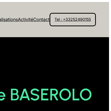
lisations
Activité
Contact
Tel : +33252490155
pe BASEROLO