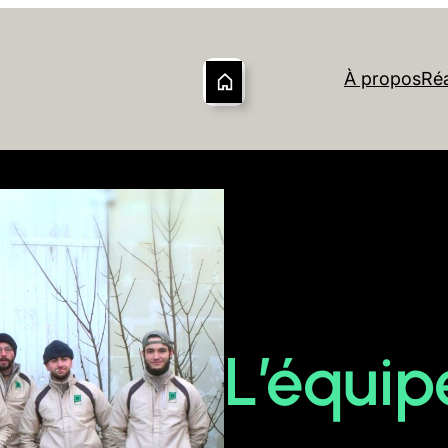
À propos
Réa
L’équi